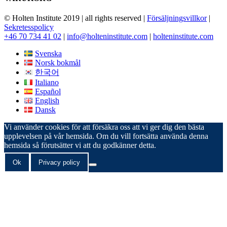
© Holten Institute 2019 | all rights reserved |
Försäljningsvillkor
|
Sekretesspolicy
+46 70 734 41 02
|
info@holteninstitute.com
|
holteninstitute.com
Svenska
Norsk bokmål
한국어
Italiano
Español
English
Dansk
Vi använder cookies för att försäkra oss att vi ger dig den bästa
upplevelsen på vår hemsida. Om du vill fortsätta använda denna
hemsida så förutsätter vi att du godkänner detta.
Ok
Privacy policy