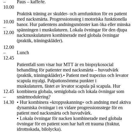
–
Paus – kaffe/te.
10.00
Praktisk träning av skulder- och armfunktion för en patient
med nacksmärta. Progressionssteg i motoriska funktionella
10.00
banor. Hur patientens andningsmönster kan öka eller minska
–
spänningen i muskulaturen. Lokala övningar för den djupa
12.00
nackmuskulaturen kombinerade med globala övningar
(praktik, träningskläder).
12.00
–
Lunch
12.45
Patientfall som visar hur MTT är en biopsykosocial
behandling för patienter med nacksmärta – huvudvärk
(praktik, träningskläder).• Patient med trapezius och levator
scapula myalgi. Palpationsömma punkter i
muskulaturen, fästet av levator scapula på scapula. Hur
12.45
kombinera globala, semiglobala och lokala övningar som
–
smärtmodulering?
14.30
• Hur kombinera «kroppsskanning» och andning med aktiva
dynamiska övningar i en vidare progressionsstege för en
patient med nacksmärta och huvudvärk.
• Lokala övningar för nacken kombinerade med globala
övningar för en patient som har haft ett trauma (fraktur,
idrottsskada, bilolycka).