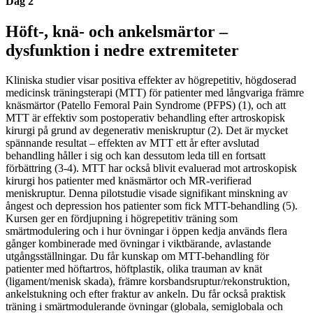
Dag 2
Höft-, knä- och ankelsmärtor –
dysfunktion i nedre extremiteter
Kliniska studier visar positiva effekter av högrepetitiv, högdoserad
medicinsk träningsterapi (MTT) för patienter med långvariga främre
knäsmärtor (Patello Femoral Pain Syndrome (PFPS) (1), och att
MTT är effektiv som postoperativ behandling efter artroskopisk
kirurgi på grund av degenerativ meniskruptur (2). Det är mycket
spännande resultat – effekten av MTT ett år efter avslutad
behandling håller i sig och kan dessutom leda till en fortsatt
förbättring (3-4). MTT har också blivit evaluerad mot artroskopisk
kirurgi hos patienter med knäsmärtor och MR-verifierad
meniskruptur. Denna pilotstudie visade signifikant minskning av
ångest och depression hos patienter som fick MTT-behandling (5).
Kursen ger en fördjupning i högrepetitiv träning som
smärtmodulering och i hur övningar i öppen kedja används flera
gånger kombinerade med övningar i viktbärande, avlastande
utgångsställningar. Du får kunskap om MTT-behandling för
patienter med höftartros, höftplastik, olika trauman av knät
(ligament/menisk skada), främre korsbandsruptur/rekonstruktion,
ankelstukning och efter fraktur av ankeln. Du får också praktisk
träning i smärtmodulerande övningar (globala, semiglobala och