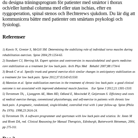
du designa träningsprogram för patienter med smärtor i thorax
och/eller lumbal columna med eller utan ischias, efter en
ryggoperation, spinal stenos och Bechterews sjukdom. Du lär dig att
kommunicera bättre med patienter om smärtans psykologi och
fysiologi.
Referenser
1) Kavcic N, Grenier S, McGill SM. Determining the stabilizing role of individual torso muscles during
rehabilitation exercises. Spine 2004;29:1254-65.
2) Standaert CJ, Herring SA. Expert opinion and controversies in musculoskeletal and sports medicine:
core stabilization as a treatment for low back pain. Arch Phys Med Rehabil 2007;88:1734-6
3) Brook C et al. Specific trunk and general exercise elicit similar changes in anticipatory stabilization as
a treatment for low back pain. Spine 2012;37:E1543-E1550.
4) Mannion et.al. Spine stabilization exercises in the treatment of chronic low back pain: a good clinical
outcome is not associated with improved abdominal muscle function. Eur Spine J 2012;21:1301-1310.
5) Torstensen TA, , Ljunggren AE, Meen HD, Odland E, Mowinckel P, Geijerstam S. Efficiency and costs
of medical exercise therapy, conventional physiotherapy, and self-exercise in patients with chronic low
back pain. A pragmatic, randomized, single-blinded, controlled trial with 1-year follow-up. Spine (Phila
Pa 1976). 1998;23:2616-24.
6) Torstensen TA. A software programmer and sportsman with low back pain and sciatica. In: Jones M
and Rivett DA, red. Clinical Reasoning for Manual Therapists, Edinburgh; Butterworth Heineman, 2004,
pp 275-311.