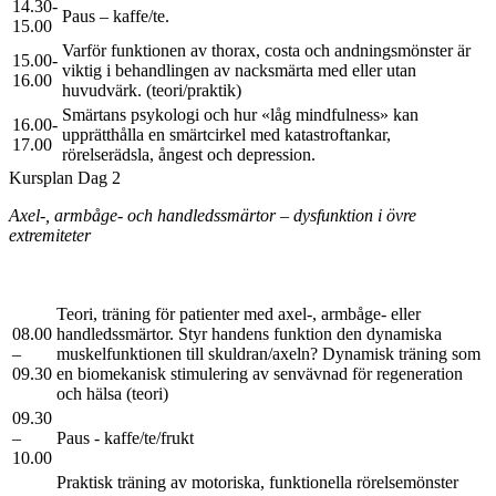
14.30-
Paus – kaffe/te.
15.00
Varför funktionen av thorax, costa och andningsmönster är
15.00-
viktig i behandlingen av nacksmärta med eller utan
16.00
huvudvärk. (teori/praktik)
Smärtans psykologi och hur «låg mindfulness» kan
16.00-
upprätthålla en smärtcirkel med katastroftankar,
17.00
rörelserädsla, ångest och depression.
Kursplan Dag 2
Axel-, armbåge- och handledssmärtor – dysfunktion i övre
extremiteter
Teori, träning för patienter med axel-, armbåge- eller
08.00
handledssmärtor. Styr handens funktion den dynamiska
–
muskelfunktionen till skuldran/axeln? Dynamisk träning som
09.30
en biomekanisk stimulering av senvävnad för regeneration
och hälsa (teori)
09.30
–
Paus - kaffe/te/frukt
10.00
Praktisk träning av motoriska, funktionella rörelsemönster