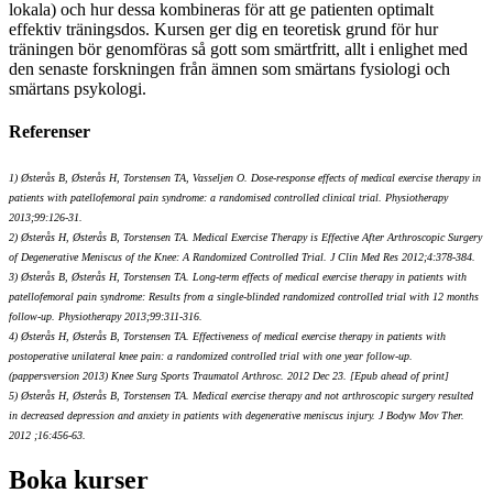
lokala) och hur dessa kombineras för att ge patienten optimalt
effektiv träningsdos. Kursen ger dig en teoretisk grund för hur
träningen bör genomföras så gott som smärtfritt, allt i enlighet med
den senaste forskningen från ämnen som smärtans fysiologi och
smärtans psykologi.
Referenser
1) Østerås B, Østerås H, Torstensen TA, Vasseljen O. Dose-response effects of medical exercise therapy in
patients with patellofemoral pain syndrome: a randomised controlled clinical trial. Physiotherapy
2013;99:126-31.
2) Østerås H, Østerås B, Torstensen TA. Medical Exercise Therapy is Effective After Arthroscopic Surgery
of Degenerative Meniscus of the Knee: A Randomized Controlled Trial. J Clin Med Res 2012;4:378-384.
3) Østerås B, Østerås H, Torstensen TA. Long-term effects of medical exercise therapy in patients with
patellofemoral pain syndrome: Results from a single-blinded randomized controlled trial with 12 months
follow-up. Physiotherapy 2013;99:311-316.
4) Østerås H, Østerås B, Torstensen TA. Effectiveness of medical exercise therapy in patients with
postoperative unilateral knee pain: a randomized controlled trial with one year follow-up.
(pappersversion 2013) Knee Surg Sports Traumatol Arthrosc. 2012 Dec 23. [Epub ahead of print]
5) Østerås H, Østerås B, Torstensen TA. Medical exercise therapy and not arthroscopic surgery resulted
in decreased depression and anxiety in patients with degenerative meniscus injury. J Bodyw Mov Ther.
2012 ;16:456-63.
Boka kurser