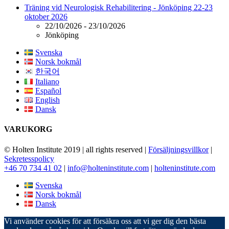
Träning vid Neurologisk Rehabilitering - Jönköping 22-23
oktober 2026
22/10/2026 - 23/10/2026
Jönköping
Svenska
Norsk bokmål
한국어
Italiano
Español
English
Dansk
VARUKORG
© Holten Institute 2019 | all rights reserved |
Försäljningsvillkor
|
Sekretesspolicy
+46 70 734 41 02
|
info@holteninstitute.com
|
holteninstitute.com
Svenska
Norsk bokmål
Dansk
Vi använder cookies för att försäkra oss att vi ger dig den bästa