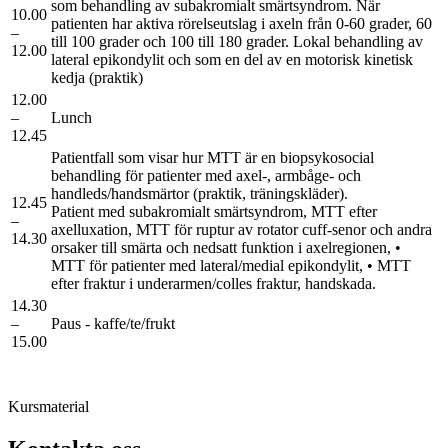
som behandling av subakromialt smärtsyndrom. När
10.00
patienten har aktiva rörelseutslag i axeln från 0-60 grader, 60
–
till 100 grader och 100 till 180 grader. Lokal behandling av
12.00
lateral epikondylit och som en del av en motorisk kinetisk
kedja (praktik)
12.00
–
Lunch
12.45
Patientfall som visar hur MTT är en biopsykosocial
behandling för patienter med axel-, armbåge- och
handleds/handsmärtor (praktik, träningskläder).
12.45
Patient med subakromialt smärtsyndrom, MTT efter
–
axelluxation, MTT för ruptur av rotator cuff-senor och andra
14.30
orsaker till smärta och nedsatt funktion i axelregionen, •
MTT för patienter med lateral/medial epikondylit, • MTT
efter fraktur i underarmen/colles fraktur, handskada.
14.30
–
Paus - kaffe/te/frukt
15.00
Kursmaterial