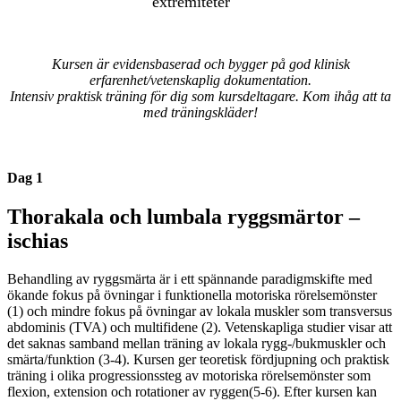
extremiteter
Kursen är evidensbaserad och bygger på god klinisk
erfarenhet/vetenskaplig dokumentation.
Intensiv praktisk träning för dig som kursdeltagare. Kom ihåg att ta
med träningskläder!
Dag 1
Thorakala och lumbala ryggsmärtor –
ischias
Behandling av ryggsmärta är i ett spännande paradigmskifte med
ökande fokus på övningar i funktionella motoriska rörelsemönster
(1) och mindre fokus på övningar av lokala muskler som transversus
abdominis (TVA) och multifidene (2). Vetenskapliga studier visar att
det saknas samband mellan träning av lokala rygg-/bukmuskler och
smärta/funktion (3-4). Kursen ger teoretisk fördjupning och praktisk
träning i olika progressionssteg av motoriska rörelsemönster som
flexion, extension och rotationer av ryggen(5-6). Efter kursen kan