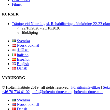
Filmer
KURSER
Träning vid Neurologisk Rehabilitering - Jönköping 22-23 okt
22/10/2026 - 23/10/2026
Jönköping
Svenska
Norsk bokmål
한국어
Italiano
Español
English
Dansk
VARUKORG
© Holten Institute 2019 | all rights reserved |
Försäljningsvillkor
|
Sekr
+46 70 734 41 02
|
info@holteninstitute.com
|
holteninstitute.com
Svenska
Norsk bokmål
Dansk