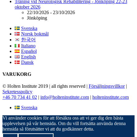
Träning vid Neurologisk Rehabilitering - Jönköping 22-23
oktober 2026
22/10/2026 - 23/10/2026
Jönköping
Svenska
Norsk bokmål
한국어
Italiano
Español
English
Dansk
VARUKORG
© Holten Institute 2019 | all rights reserved |
Försäljningsvillkor
|
Sekretesspolicy
+46 70 734 41 02
|
info@holteninstitute.com
|
holteninstitute.com
Svenska
Vi använder cookies för att försäkra oss att vi ger dig den bästa
upplevelsen på vår hemsida. Om du vill fortsätta använda denna
hemsida så förutsätter vi att du godkänner detta.