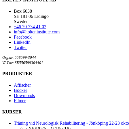
Box 6038
SE 181 06 Lidingö
Sweden
+46 70 734 41 02
info@holteninstitute.com
Facebook
LinkedIn
Twitter
Org.nr: 556599-3044
VAT.nr: SE556599304401
PRODUKTER
Affischer
Böcker
Downloads
Filmer
KURSER
Träning vid Neurologisk Rehabilitering - Jönköping 22-23 okt
22/10/2026 - 23/10/2026