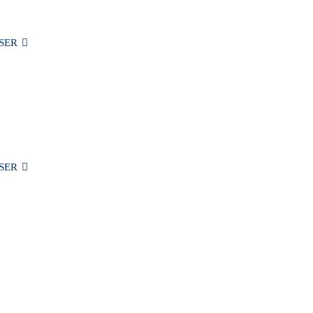
SER
MITT KONTO
BLOGG
PUBLIKATIONER
OM OSS
KONTAKTA OSS
SER